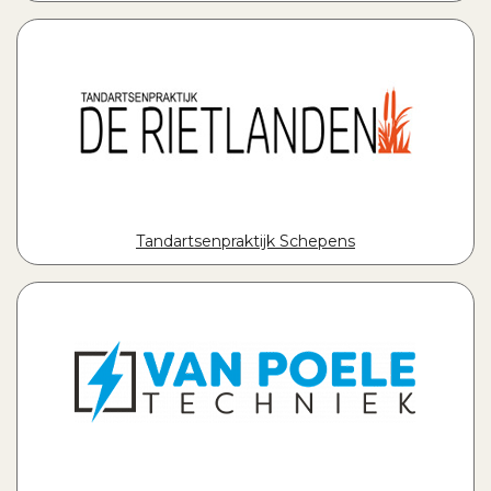
Tandartsenpraktijk Schepens