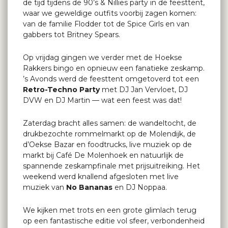
de tijd tijdens de 90’s & Nillies party in de feesttent,
waar we geweldige outfits voorbij zagen komen:
van de familie Flodder tot de Spice Girls en van
gabbers tot Britney Spears.
Op vrijdag gingen we verder met de Hoekse
Rakkers bingo en opnieuw een fanatieke zeskamp.
’s Avonds werd de feesttent omgetoverd tot een
Retro-Techno Party
met DJ Jan Vervloet, DJ
DVW en DJ Martin — wat een feest was dat!
Zaterdag bracht alles samen: de wandeltocht, de
drukbezochte rommelmarkt op de Molendijk, de
d’Oekse Bazar en foodtrucks, live muziek op de
markt bij Café De Molenhoek en natuurlijk de
spannende zeskampfinale met prijsuitreiking. Het
weekend werd knallend afgesloten met live
muziek van
No Bananas
en DJ Noppaa.
We kijken met trots en een grote glimlach terug
op een fantastische editie vol sfeer, verbondenheid